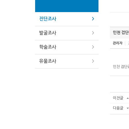
진단조사
인천 검
발굴조사
관리자
학술조사
유물조사
인천 검단
이전글
다음글