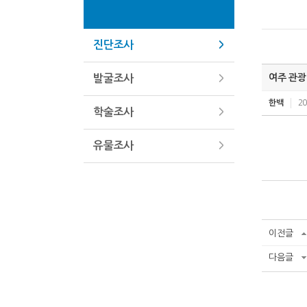
진단조사
여주 관광
발굴조사
한백
20
학술조사
유물조사
이전글
다음글