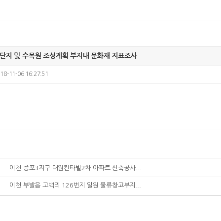
단지 및 수목원 조성계획 부지내 문화재 지표조사
18-11-06 16:27:51
이천 증포3지구 대원칸타빌2차 아파트 신축공사...
이천 부발읍 고백리 126번지 일원 물류창고부지...