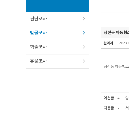
진단조사
삼선동 아동청
발굴조사
관리자
2023-
학술조사
유물조사
삼선동 아동청소
이전글
양
다음글
서