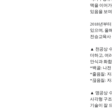
맥을 이어가
있음을 보여
2018년부
있으며, 올
전승교육사 
▲ 천공상 
더하고, 여
안식과 화합
*백골: 나
*줄음질: 
*끊음질: 
▲ 명공상 
사각형 구조
기술이 잘 