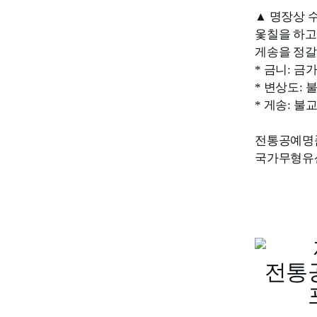
▲ 명장상 
옻칠을 하고
게송을 정갈
* 금니: 금
* 변상도:
* 게송: 
전통공예명품
국가무형유산기