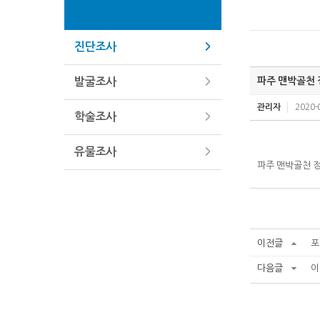
진단조사
파주 맨박골천
발굴조사
관리자
2020-
학술조사
유물조사
파주 맨박골천 
이전글
포
다음글
이