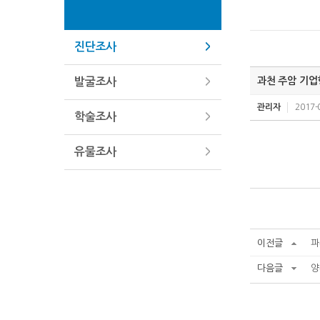
진단조사
과천 주암 기
발굴조사
관리자
2017-
학술조사
유물조사
이전글
파
다음글
양