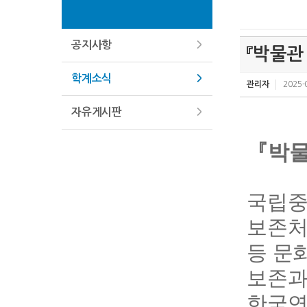
공지사항
『박물관
학계소식
관리자
2025-
자유게시판
『
박물
국립중
보존처
등 문
보존
한국연